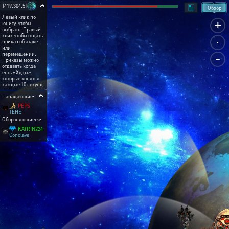
[419:304:5]
Обзор
Левый клик по
+
юниту, чтобы
выбрать. Правый
.
клик чтобы отдать
приказ об атаке
или
-
перемещении.
Приказы можно
отдавать когда
есть «Ходы»,
которые копятся
каждые 10 секунд.
Нападающие:
PEPS
ТЕНЬ
Обороняющиеся:
KATRIN224
Conclave