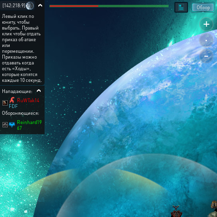
[142:218:9]
Обзор
Левый клик по
+
юниту, чтобы
выбрать. Правый
.
клик чтобы отдать
приказ об атаке
или
-
перемещении.
Приказы можно
отдавать когда
есть «Ходы»,
которые копятся
каждые 10 секунд.
Нападающие:
RuWTak14
FDF
Обороняющиеся:
Reinhard19
67