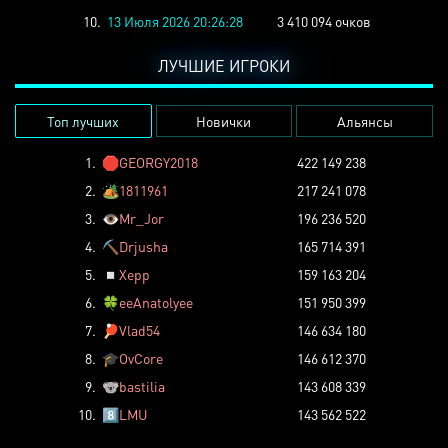
10.
13 Июля 2026 20:26:28
3 410 094 очков
ЛУЧШИЕ ИГРОКИ
Топ лучших
Новички
Альянсы
1.
🛑
GEORGY2018
422 149 238
2.
🏕️
1811961
217 241 078
3.
👁️
Mr_Jor
196 236 520
4.
⛏️
Drjusha
165 714 391
5.
◽
Xepp
159 163 204
6.
🍀
eeAnatolyee
151 950 399
7.
🏓
Vlad54
146 634 180
8.
🎓
OvCore
146 612 370
9.
🐨
bastilia
143 608 339
10.
8️⃣
LMU
143 562 522