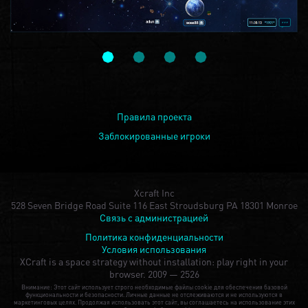
Правила проекта
Заблокированные игроки
Xcraft Inc
528 Seven Bridge Road Suite 116 East Stroudsburg PA 18301 Monroe
Связь с администрацией
Политика конфиденциальности
Условия использования
XCraft is a space strategy without installation: play right in your
browser.
2009 — 2526
Внимание: Этот сайт использует строго необходимые файлы cookie для обеспечения базовой
функциональности и безопасности. Личные данные не отслеживаются и не используются в
маркетинговых целях. Продолжая использовать этот сайт, вы соглашаетесь на использование этих