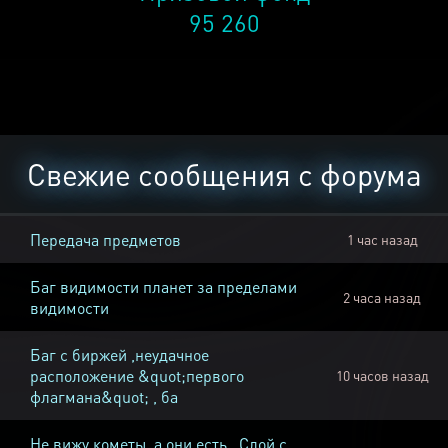
95 260
Свежие сообщения с форума
Передача предметов
1 час назад
Баг видимости планет за пределами
2 часа назад
видимости
Баг с биржей ,неудачное
расположение &quot;первого
10 часов назад
флагмана&quot; , ба
Не вижу кометы, а они есть , Слой с