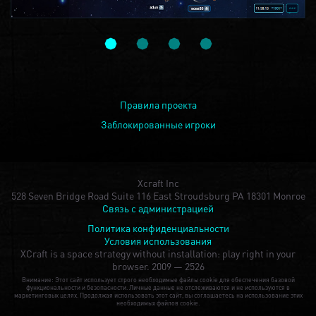
Правила проекта
Заблокированные игроки
Xcraft Inc
528 Seven Bridge Road Suite 116 East Stroudsburg PA 18301 Monroe
Связь с администрацией
Политика конфиденциальности
Условия использования
XCraft is a space strategy without installation: play right in your
browser.
2009 — 2526
Внимание: Этот сайт использует строго необходимые файлы cookie для обеспечения базовой
функциональности и безопасности. Личные данные не отслеживаются и не используются в
маркетинговых целях. Продолжая использовать этот сайт, вы соглашаетесь на использование этих
необходимых файлов cookie.