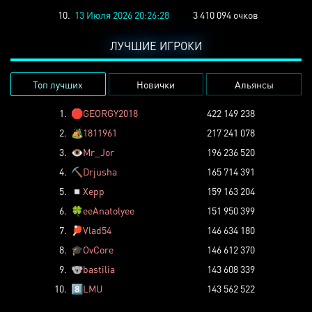
10.
13 Июля 2026 20:26:28
3 410 094 очков
ЛУЧШИЕ ИГРОКИ
Топ лучших
Новички
Альянсы
1.
🛑
GEORGY2018
422 149 238
2.
🏕️
1811961
217 241 078
3.
👁️
Mr_Jor
196 236 520
4.
⛏️
Drjusha
165 714 391
5.
◽
Xepp
159 163 204
6.
🍀
eeAnatolyee
151 950 399
7.
🏓
Vlad54
146 634 180
8.
🎓
OvCore
146 612 370
9.
🐨
bastilia
143 608 339
10.
8️⃣
LMU
143 562 522