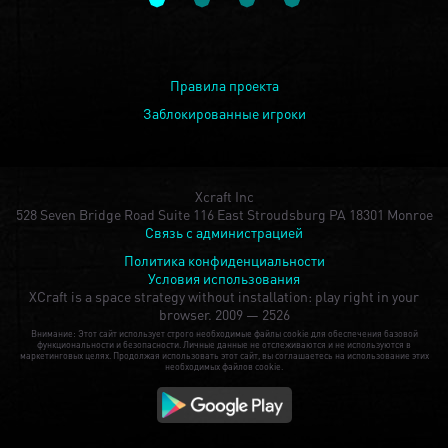
Правила проекта
Заблокированные игроки
Xcraft Inc
528 Seven Bridge Road Suite 116 East Stroudsburg PA 18301 Monroe
Связь с администрацией
Политика конфиденциальности
Условия использования
XCraft is a space strategy without installation: play right in your
browser.
2009 — 2526
Внимание: Этот сайт использует строго необходимые файлы cookie для обеспечения базовой
функциональности и безопасности. Личные данные не отслеживаются и не используются в
маркетинговых целях. Продолжая использовать этот сайт, вы соглашаетесь на использование этих
необходимых файлов cookie.