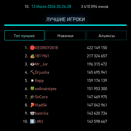
10.
13 Июля 2026 20:26:28
3 410 094 очков
ЛУЧШИЕ ИГРОКИ
Топ лучших
Новички
Альянсы
1.
🛑
GEORGY2018
422 149 150
2.
🏕️
1811961
217 324 657
3.
👁️
Mr_Jor
196 315 472
4.
⛏️
Drjusha
165 695 941
5.
◽
Xepp
159 176 139
6.
🍀
eeAnatolyee
151 953 300
7.
🎓
OvCore
147 469 975
8.
🏓
Vlad54
147 042 961
9.
🐨
bastilia
143 620 734
10.
8️⃣
LMU
143 598 667