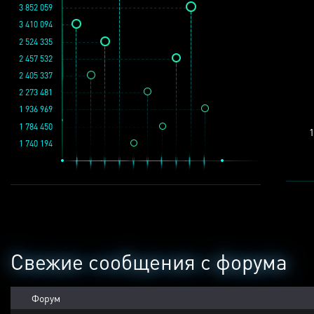
3 852 059
3 410 094
2 524 335
2 457 532
2 405 337
2 273 481
1 936 969
1 784 450
1
1 740 194
Свежие сообщения с форума
Форум