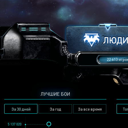
22 613 игро
ЛУЧШИЕ БОИ
За 30 дней
За год
За все время
То
5 137 020