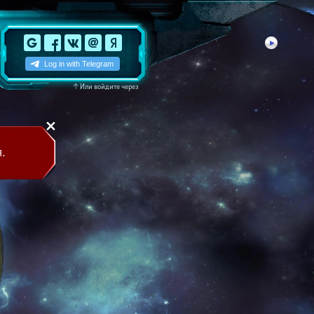
↑
Или войдите через
.