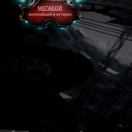
МЕГАБОЙ
величайший в истории
2893
2269
2240