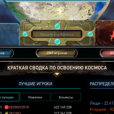
ков
1941 игроков
82
КРАТКАЯ СВОДКА ПО ОСВОЕНИЮ КОСМОСА
ЛУЧШИЕ ИГРОКИ
РАСПРЕДЕЛ
п лучших
Новички
Альянсы
Люди - 22 61
1.
🛑
GEORGY2018
422 149 238
Ксерджи - 82
2.
🏕️
1811961
217 241 078