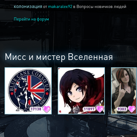
колонизация
от
makaralex92
в
Вопросы новичков людей
Перейти на форум
Мисс и мистер Вселенная
17138
11897
9303