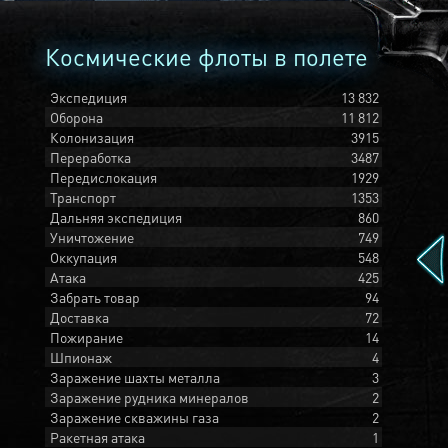
Космические флоты в полете
Экспедиция
13 832
Оборона
11 812
Колонизация
3915
Переработка
3487
Передислокация
1929
Транспорт
1353
Дальняя экспедиция
860
Уничтожение
749
Оккупация
548
Атака
425
Забрать товар
94
Доставка
72
Пожирание
14
Шпионаж
4
Заражение шахты металла
3
Заражение рудника минералов
2
Заражение скважины газа
2
Ракетная атака
1