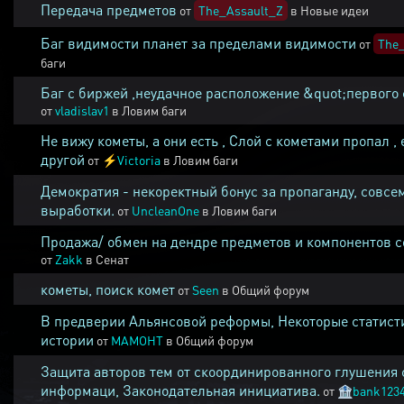
Передача предметов
от
The_Assault_Z
в
Новые идеи
Баг видимости планет за пределами видимости
от
The_
баги
Баг с биржей ,неудачное расположение &quot;первого 
от
vladislav1
в
Ловим баги
Не вижу кометы, а они есть , Слой с кометами пропал , 
другой
от
⚡
Victoria
в
Ловим баги
Демократия - некоректный бонус за пропаганду, совсе
выработки.
от
UncleanOne
в
Ловим баги
Продажа/ обмен на дендре предметов и компонентов 
от
Zakk
в
Сенат
кометы, поиск комет
от
Seen
в
Общий форум
В предверии Альянсовой реформы, Некоторые статист
истории
от
MAMOHT
в
Общий форум
Защита авторов тем от скоординированного глушения 
информаци, Законодательная инициатива.
от
🏦
bank123