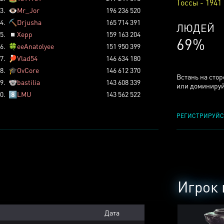
Тоссы - 1941
3.
👁️
Mr_Jor
196 236 520
4.
⛏️
Drjusha
165 714 391
КСЕРДЖ
5.
◽
Xepp
159 163 204
25%
6.
🍀
eeAnatolyee
151 950 399
7.
🏓
Vlad54
146 634 180
8.
🎓
OvCore
146 612 370
Встань на сто
9.
🐨
bastilia
143 608 339
или доминируй
0.
8️⃣
LMU
143 562 522
РЕГИСТРИРУЙС
Игрок 
Дата