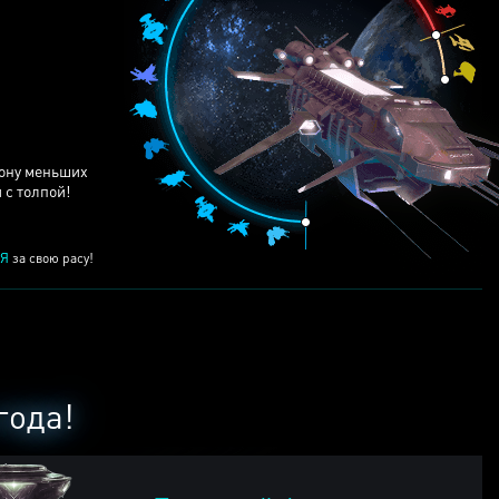
ЕЙ
рону меньших
 с толпой!
Я
за свою расу!
года!