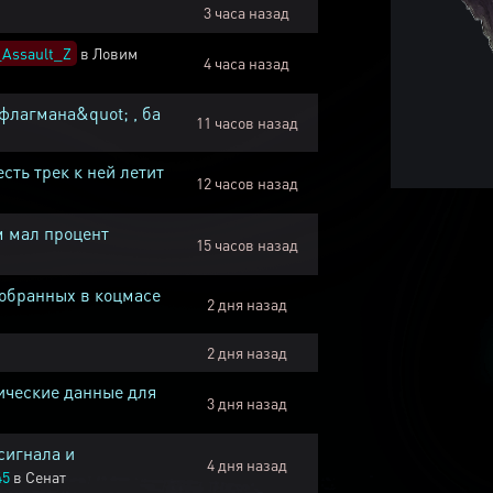
3 часа назад
Assault_Z
в
Ловим
4 часа назад
флагмана&quot; , ба
11 часов назад
есть трек к ней летит
12 часов назад
м мал процент
15 часов назад
собранных в коцмасе
2 дня назад
2 дня назад
ические данные для
3 дня назад
сигнала и
4 дня назад
45
в
Сенат