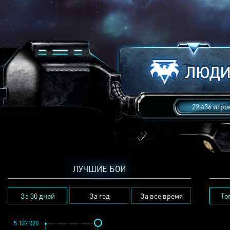
22 436 игро
ЛУЧШИЕ БОИ
За 30 дней
За год
За все время
То
5 137 020