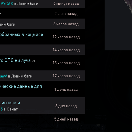
6 минут назад
TPYCAX
в
Ловим баги
2 часа назад
с
6 часов назад
вим баги
собранных в коцмасе
12 часов назад
14 часов назад
го ОПС ни луча
от
15 часов назад
17 часов назад
geyV
в
Ловим баги
ические данные для
1 день назад
сигнала и
3 дня назад
45
в
Сенат
5 дней назад