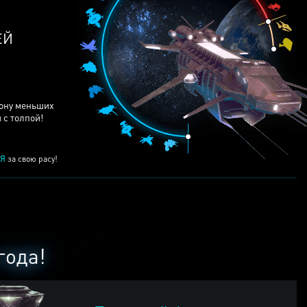
ЕЙ
рону меньших
 с толпой!
Я
за свою расу!
года!