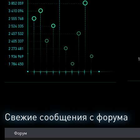
3 852 059
3 410 094
2 555 768
2 524 335
2 457 532
2 405 337
2 273 481
1 936 969
1
1 784 450
Свежие сообщения с форума
Форум