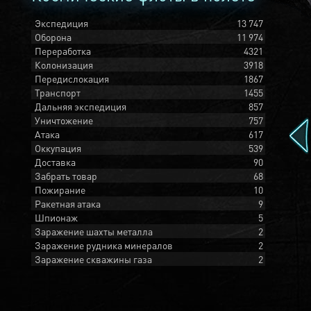
Экспедиция
13 747
Оборона
11 974
Переработка
4321
Колонизация
3918
Передислокация
1867
Транспорт
1455
Дальняя экспедиция
857
Уничтожение
757
Атака
617
Оккупация
539
Доставка
90
Забрать товар
68
Пожирание
10
Ракетная атака
9
Шпионаж
5
Заражение шахты металла
2
Заражение рудника минералов
2
Заражение скважины газа
2