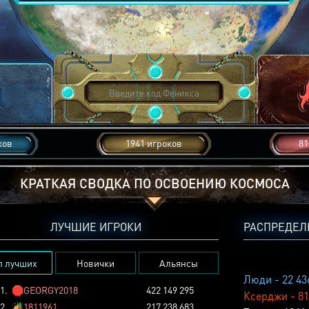
ков
1941 игроков
81
КРАТКАЯ СВОДКА ПО ОСВОЕНИЮ КОСМОСА
ЛУЧШИЕ ИГРОКИ
РАСПРЕДЕЛ
п лучших
Новички
Альянсы
Люди - 22 43
1.
🛑
GEORGY2018
422 149 295
Ксерджи - 81
2.
🏕️
1811961
217 238 683