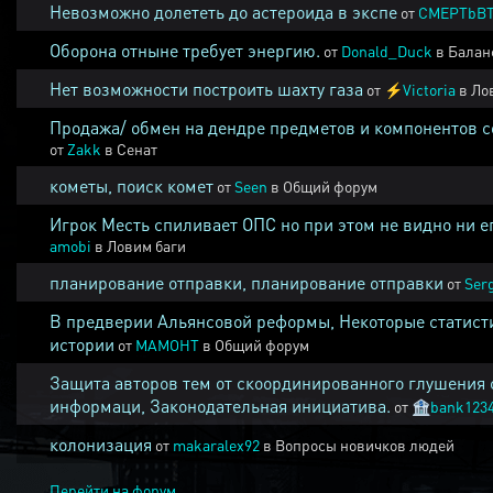
Невозможно долететь до астероида в экспе
от
CMEPTbB
Оборона отныне требует энергию.
от
Donald_Duck
в
Балан
Нет возможности построить шахту газа
от
⚡
Victoria
в
Ло
Продажа/ обмен на дендре предметов и компонентов 
от
Zakk
в
Сенат
кометы, поиск комет
от
Seen
в
Общий форум
Игрок Месть спиливает ОПС но при этом не видно ни е
amobi
в
Ловим баги
планирование отправки, планирование отправки
от
Ser
В предверии Альянсовой реформы, Некоторые статист
истории
от
MAMOHT
в
Общий форум
Защита авторов тем от скоординированного глушения 
информаци, Законодательная инициатива.
от
🏦
bank123
колонизация
от
makaralex92
в
Вопросы новичков людей
Перейти на форум