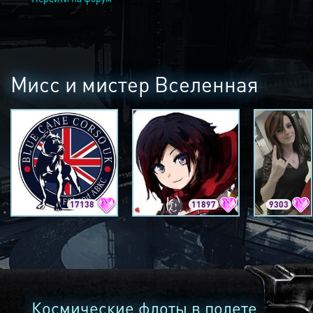
Мисс и мистер Вселенная
17138
11897
9303
Космические флоты в полете