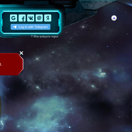
↑
Или войдите через
.