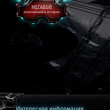
МЕГАБОЙ
величайший в истории
2893
2269
2240
Интересная информация