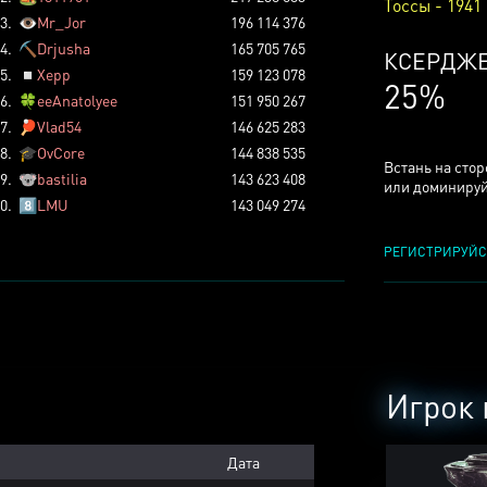
Тоссы - 1941
3.
👁️
Mr_Jor
196 114 376
4.
⛏️
Drjusha
165 705 765
КСЕРДЖ
5.
◽
Xepp
159 123 078
25%
6.
🍀
eeAnatolyee
151 950 267
7.
🏓
Vlad54
146 625 283
8.
🎓
OvCore
144 838 535
Встань на сто
9.
🐨
bastilia
143 623 408
или доминируй
0.
8️⃣
LMU
143 049 274
РЕГИСТРИРУЙС
Игрок 
Дата