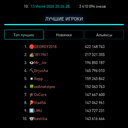
10.
13 Июля 2026 20:26:28
3 410 094 очков
ЛУЧШИЕ ИГРОКИ
Топ лучших
Новички
Альянсы
1.
🛑
GEORGY2018
422 148 743
2.
🏕️
1811961
217 321 355
3.
👁️
Mr_Jor
196 850 187
4.
⛏️
Drjusha
165 796 010
5.
◽
Xepp
159 245 842
6.
🍀
eeAnatolyee
152 063 763
7.
🎓
OvCore
147 667 600
8.
🏓
Vlad54
147 042 961
9.
8️⃣
LMU
143 727 231
10.
🐨
bastilia
143 616 664