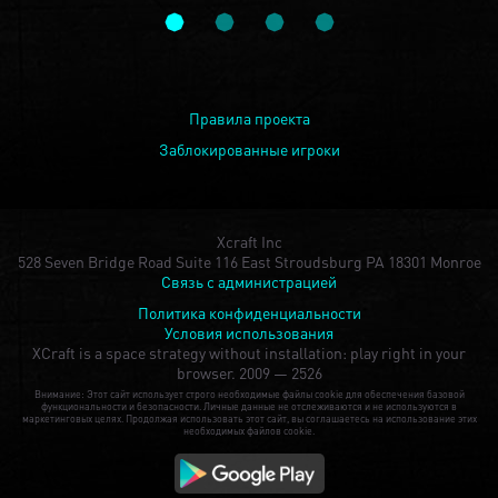
Правила проекта
Заблокированные игроки
Xcraft Inc
528 Seven Bridge Road Suite 116 East Stroudsburg PA 18301 Monroe
Связь с администрацией
Политика конфиденциальности
Условия использования
XCraft is a space strategy without installation: play right in your
browser.
2009 — 2526
Внимание: Этот сайт использует строго необходимые файлы cookie для обеспечения базовой
функциональности и безопасности. Личные данные не отслеживаются и не используются в
маркетинговых целях. Продолжая использовать этот сайт, вы соглашаетесь на использование этих
необходимых файлов cookie.