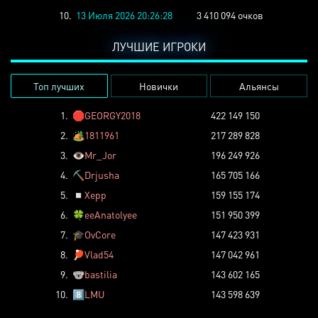
10.
13 Июля 2026 20:26:28
3 410 094 очков
ЛУЧШИЕ ИГРОКИ
Топ лучших
Новички
Альянсы
1.
🛑
GEORGY2018
422 149 150
2.
🏕️
1811961
217 289 828
3.
👁️
Mr_Jor
196 249 926
4.
⛏️
Drjusha
165 705 166
5.
◽
Xepp
159 155 174
6.
🍀
eeAnatolyee
151 950 399
7.
🎓
OvCore
147 423 931
8.
🏓
Vlad54
147 042 961
9.
🐨
bastilia
143 602 165
10.
8️⃣
LMU
143 598 639