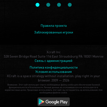
Правила проекта
Заблокированные игроки
Xcraft Inc
528 Seven Bridge Road Suite 116 East Stroudsburg PA 18301 Monroe
Связь с администрацией
Политика конфиденциальности
Условия использования
XCraft is a space strategy without installation: play right in your
browser.
2009 — 2526
Внимание: Этот сайт использует строго необходимые файлы cookie для обеспечения базовой
функциональности и безопасности. Личные данные не отслеживаются и не используются в
маркетинговых целях. Продолжая использовать этот сайт, вы соглашаетесь на использование этих
необходимых файлов cookie.