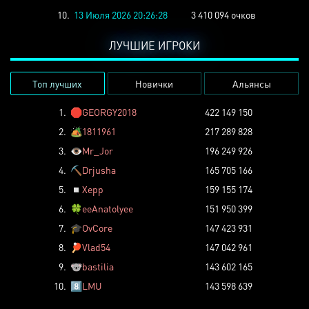
10.
13 Июля 2026 20:26:28
3 410 094 очков
ЛУЧШИЕ ИГРОКИ
Топ лучших
Новички
Альянсы
1.
🛑
GEORGY2018
422 149 150
2.
🏕️
1811961
217 289 828
3.
👁️
Mr_Jor
196 249 926
4.
⛏️
Drjusha
165 705 166
5.
◽
Xepp
159 155 174
6.
🍀
eeAnatolyee
151 950 399
7.
🎓
OvCore
147 423 931
8.
🏓
Vlad54
147 042 961
9.
🐨
bastilia
143 602 165
10.
8️⃣
LMU
143 598 639