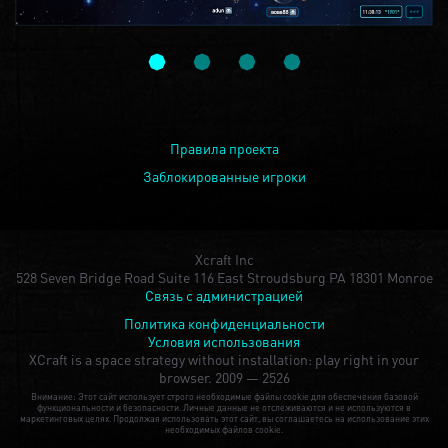
Правила проекта
Заблокированные игроки
Xcraft Inc
528 Seven Bridge Road Suite 116 East Stroudsburg PA 18301 Monroe
Связь с администрацией
Политика конфиденциальности
Условия использования
XCraft is a space strategy without installation: play right in your
browser.
2009 — 2526
Внимание: Этот сайт использует строго необходимые файлы cookie для обеспечения базовой
функциональности и безопасности. Личные данные не отслеживаются и не используются в
маркетинговых целях. Продолжая использовать этот сайт, вы соглашаетесь на использование этих
необходимых файлов cookie.