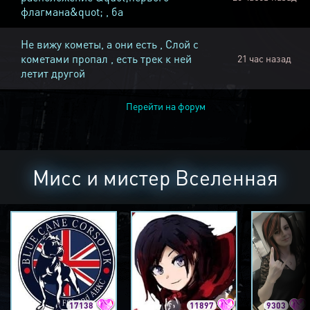
флагмана&quot; , ба
Не вижу кометы, а они есть , Слой с
кометами пропал , есть трек к ней
21 час назад
летит другой
Перейти на форум
Мисс и мистер Вселенная
17138
11897
9303