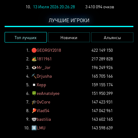
10.
13 Июля 2026 20:26:28
3 410 094 очков
ЛУЧШИЕ ИГРОКИ
Топ лучших
Новички
Альянсы
1.
🛑
GEORGY2018
422 149 150
2.
🏕️
1811961
217 289 828
3.
👁️
Mr_Jor
196 249 926
4.
⛏️
Drjusha
165 705 166
5.
◽
Xepp
159 155 174
6.
🍀
eeAnatolyee
151 950 399
7.
🎓
OvCore
147 423 931
8.
🏓
Vlad54
147 042 961
9.
🐨
bastilia
143 602 165
10.
8️⃣
LMU
143 598 639